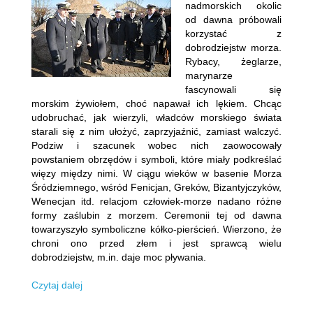
nadmorskich okolic
od dawna próbowali
korzystać z
dobrodziejstw morza.
Rybacy, żeglarze,
marynarze
fascynowali się
morskim żywiołem, choć napawał ich lękiem. Chcąc
udobruchać, jak wierzyli, władców morskiego świata
starali się z nim ułożyć, zaprzyjaźnić, zamiast walczyć.
Podziw i szacunek wobec nich zaowocowały
powstaniem obrzędów i symboli, które miały podkreślać
więzy między nimi. W ciągu wieków w basenie Morza
Śródziemnego, wśród Fenicjan, Greków, Bizantyjczyków,
Wenecjan itd. relacjom człowiek-morze nadano różne
formy zaślubin z morzem. Ceremonii tej od dawna
towarzyszyło symboliczne kółko-pierścień. Wierzono, że
chroni ono przed złem i jest sprawcą wielu
dobrodziejstw, m.in. daje moc pływania.
Czytaj dalej