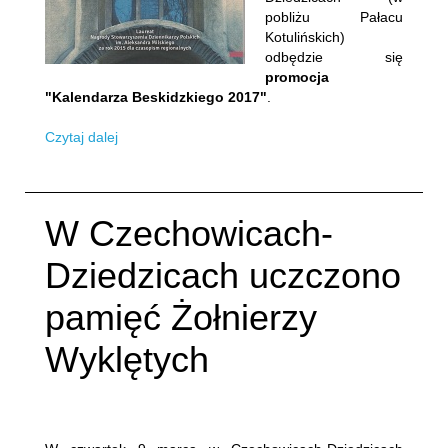
pobliżu Pałacu
Kotulińskich)
odbędzie się
promocja
"Kalendarza Beskidzkiego 2017"
.
Czytaj dalej
W Czechowicach-
Dziedzicach uczczono
pamięć Żołnierzy
Wyklętych
Napisane:
10 marzec 2017
.