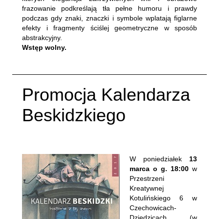
frazowanie podkreślają tła pełne humoru i prawdy
podczas gdy znaki, znaczki i symbole wplatają figlarne
efekty i fragmenty ściślej geometryczne w sposób
abstrakcyjny.
Wstęp wolny.
Promocja Kalendarza
Beskidzkiego
Napisane:
11 marzec 2017
.
W poniedziałek
13
marca o g. 18:00
w
Przestrzeni
Kreatywnej
Kotulińskiego 6 w
Czechowicach-
Dziedzicach (w